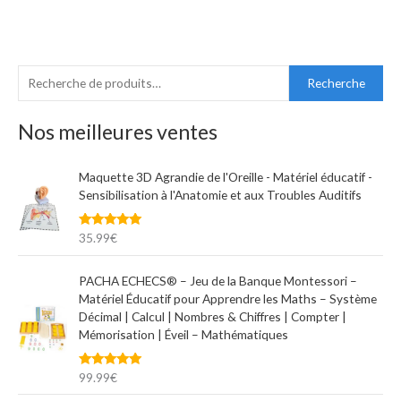
R
P
P
Recherche
e
r
r
c
Nos meilleures ventes
i
i
h
x
x
e
Maquette 3D Agrandie de l'Oreille - Matériel éducatif -
m
m
Sensibilisation à l'Anatomie et aux Troubles Auditifs
r
i
a
c
n
x
Note
5.00
35.99
€
h
sur 5
e
PACHA ECHECS® – Jeu de la Banque Montessori –
p
Matériel Éducatif pour Apprendre les Maths – Système
Décimal | Calcul | Nombres & Chiffres | Compter |
o
Mémorisation | Éveil – Mathématiques
u
r
Note
5.00
99.99
€
sur 5