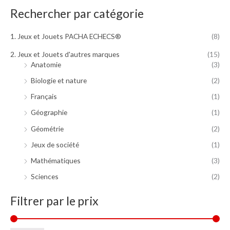
a
i
:
Rechercher par catégorie
t
3
9
1. Jeux et Jouets PACHA ECHECS®
(8)
:
.
4
9
2. Jeux et Jouets d'autres marques
(15)
9
9
Anatomie
(3)
.
€
Biologie et nature
(2)
9
.
9
Français
(1)
€
Géographie
(1)
.
Géométrie
(2)
Jeux de société
(1)
Mathématiques
(3)
Sciences
(2)
Filtrer par le prix