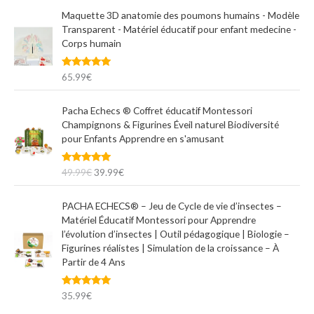
:
Maquette 3D anatomie des poumons humains - Modèle
Transparent - Matériel éducatif pour enfant medecine -
Corps humain
Note
5.00
65.99
€
sur 5
L
L
Pacha Echecs ® Coffret éducatif Montessori
e
e
Champignons & Figurines Éveil naturel Biodiversité
p
p
pour Enfants Apprendre en s'amusant
r
r
i
i
Note
5.00
49.99
€
39.99
€
x
x
sur 5
i
a
n
c
PACHA ECHECS® – Jeu de Cycle de vie d’insectes –
i
t
Matériel Éducatif Montessori pour Apprendre
t
u
l’évolution d’insectes | Outil pédagogique | Biologie –
i
e
Figurines réalistes | Simulation de la croissance – À
a
l
Partir de 4 Ans
l
e
é
s
Note
5.00
35.99
€
t
t
sur 5