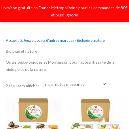
Aller
Main
Livraison gratuite en France Métropolitaine pour les commandes de 80€
au
Menu
Menu
et plus!
Ignorer
contenu
Trié
Accueil
/
2. Jeux et Jouets d'autres marques
/ Biologie et nature
par
note
moyenne
Biologie et nature
Outils pédagogiques et Montessori pour l’apprentissage de la
biologie et de la nature.
2 résultats affichés