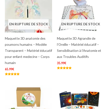
EN RUPTURE DE STOCK
EN RUPTURE DE STOCK
Maquette 3D anatomie des
Maquette 3D Agrandie de
poumons humains – Modèle
l’Oreille – Matériel éducatif –
Transparent – Matériel éducatif
Sensibilisation à l’Anatomie et
pour enfant medecine – Corps
aux Troubles Auditifs
humain
35.99
€
65.99
€
Note
5.00
sur 5
Note
5.00
sur 5
Le
Le
prix
prix
initial
actuel
était :
est :
35.99€.
29.99€.