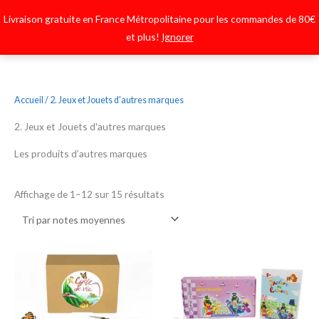
Aller
Main
Livraison gratuite en France Métropolitaine pour les commandes de 80€
au
Menu
Menu
et plus!
Ignorer
contenu
Trié
Accueil
/ 2. Jeux et Jouets d'autres marques
par
note
moyenne
2. Jeux et Jouets d'autres marques
Les produits d’autres marques
Affichage de 1–12 sur 15 résultats
Le
Le
prix
prix
initial
actuel
était :
est :
49.99€.
39.99€.