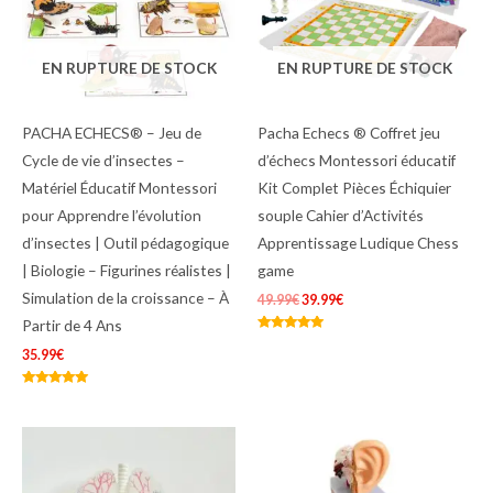
EN RUPTURE DE STOCK
EN RUPTURE DE STOCK
PACHA ECHECS® – Jeu de
Pacha Echecs ® Coffret jeu
Cycle de vie d’insectes –
d’échecs Montessori éducatif
Matériel Éducatif Montessori
Kit Complet Pièces Échiquier
pour Apprendre l’évolution
souple Cahier d’Activités
d’insectes | Outil pédagogique
Apprentissage Ludique Chess
| Biologie – Figurines réalistes |
game
Simulation de la croissance – À
49.99
€
39.99
€
Partir de 4 Ans
Note
5.00
35.99
€
sur 5
Note
5.00
sur 5