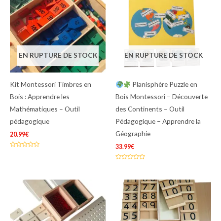
EN RUPTURE DE STOCK
EN RUPTURE DE STOCK
Kit Montessori Timbres en
Planisphère Puzzle en
Bois : Apprendre les
Bois Montessori – Découverte
Mathématiques – Outil
des Continents – Outil
pédagogique
Pédagogique – Apprendre la
Géographie
20.99
€
33.99
€
Note
0
sur
Note
5
0
sur
5