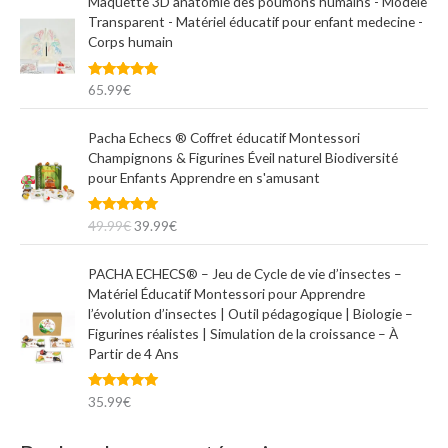
Maquette 3D anatomie des poumons humains - Modèle
Transparent - Matériel éducatif pour enfant medecine -
Corps humain
Note
5.00
65.99
€
sur 5
L
L
Pacha Echecs ® Coffret éducatif Montessori
e
e
Champignons & Figurines Éveil naturel Biodiversité
p
p
pour Enfants Apprendre en s'amusant
r
r
i
i
Note
5.00
49.99
€
39.99
€
x
x
sur 5
i
a
n
c
PACHA ECHECS® – Jeu de Cycle de vie d’insectes –
i
t
Matériel Éducatif Montessori pour Apprendre
t
u
l’évolution d’insectes | Outil pédagogique | Biologie –
i
e
Figurines réalistes | Simulation de la croissance – À
a
l
Partir de 4 Ans
l
e
é
s
Note
5.00
35.99
€
t
t
sur 5
a