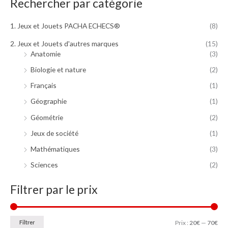
i
:
Rechercher par catégorie
t
3
9
1. Jeux et Jouets PACHA ECHECS®
(8)
:
.
4
9
2. Jeux et Jouets d'autres marques
(15)
9
9
Anatomie
(3)
.
€
Biologie et nature
(2)
9
.
9
Français
(1)
€
Géographie
(1)
.
Géométrie
(2)
Jeux de société
(1)
Mathématiques
(3)
Sciences
(2)
Filtrer par le prix
Filtrer
Prix :
20€
—
70€