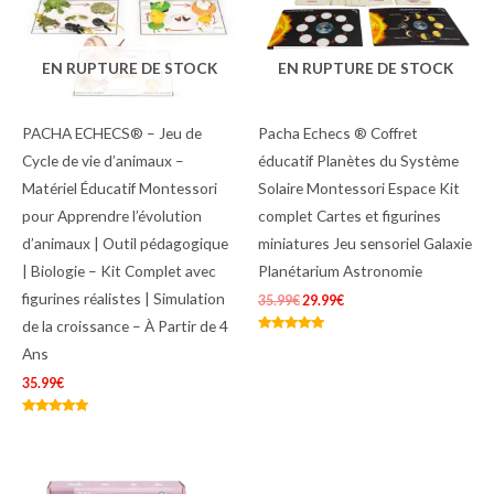
EN RUPTURE DE STOCK
EN RUPTURE DE STOCK
PACHA ECHECS® – Jeu de
Pacha Echecs ® Coffret
Cycle de vie d’animaux –
éducatif Planètes du Système
Matériel Éducatif Montessori
Solaire Montessori Espace Kit
pour Apprendre l’évolution
complet Cartes et figurines
d’animaux | Outil pédagogique
miniatures Jeu sensoriel Galaxie
| Biologie – Kit Complet avec
Planétarium Astronomie
figurines réalistes | Simulation
35.99
€
29.99
€
de la croissance – À Partir de 4
Note
Ans
4.75
sur 5
35.99
€
Note
4.75
sur 5
Le
Le
prix
prix