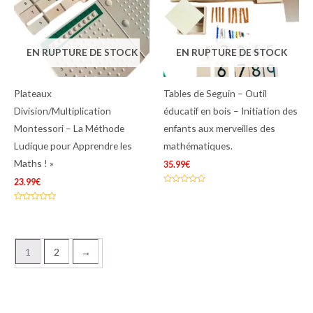
EN RUPTURE DE STOCK
EN RUPTURE DE STOCK
Plateaux
Tables de Seguin – Outil
Division/Multiplication
éducatif en bois – Initiation des
Montessori – La Méthode
enfants aux merveilles des
Ludique pour Apprendre les
mathématiques.
Maths ! »
35.99
€
23.99
€
Note
0
sur
Note
5
0
sur
5
1
2
→