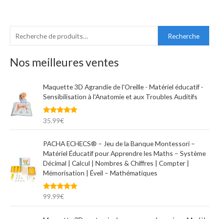
R
P
P
Recherche
e
r
r
c
Nos meilleures ventes
i
i
h
x
x
e
Maquette 3D Agrandie de l'Oreille - Matériel éducatif -
m
m
Sensibilisation à l'Anatomie et aux Troubles Auditifs
r
i
a
c
n
x
Note
5.00
35.99
€
h
sur 5
e
PACHA ECHECS® – Jeu de la Banque Montessori –
p
Matériel Éducatif pour Apprendre les Maths – Système
Décimal | Calcul | Nombres & Chiffres | Compter |
o
Mémorisation | Éveil – Mathématiques
u
r
Note
5.00
99.99
€
sur 5
: