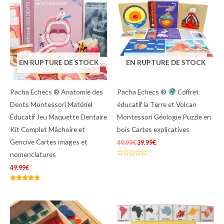
initial
actuel
était :
est :
49.99€.
39.99€.
EN RUPTURE DE STOCK
EN RUPTURE DE STOCK
Pacha Echecs ® Anatomie des
Pacha Echecs ®
Coffret
Dents Montessori Matériel
éducatif la Terre et Volcan
Éducatif Jeu Maquette Dentaire
Montessori Géologie Puzzle en
Kit Complet Mâchoire et
bois Cartes explicatives
Gencive Cartes images et
49.99
€
39.99
€
nomenclatures
Note
0
49.99
€
sur
5
Note
4.60
sur 5